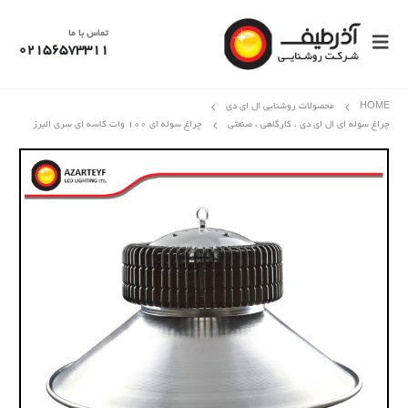
تماس با ما
02156573311
HOME
محصولات روشنایی ال ای دی
چراغ سوله ای ال ای دی ، کارگاهی ، صنعتی
چراغ سوله‌ ای ۱۰۰ وات کاسه ای سری البرز