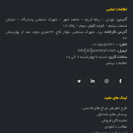
اطلاعات تماس
آدرس:
تهران – رباط کریم – شاهد شهر – شهرک صنعتی پاسارگاد – خیابان
صنعت پنجم – کوچه گلهای سوم – پلاک 17
آدرس کارخانه:
یزد، شهرک صنعتی، بلوار کاج، ۲۴متری دوم، بعد از بهارستان
۲۲
تلفن:
02156573311
ایمیل:
info[at]azarteyf.com
ساعات کاری:
شنبه تا چهارشنبه 9 الی 18
اطلاعات بیشتر
لینک های مفید
طرح تعویض چراغ های قدیمی
پرسش های متداول
نمایندگان فروش
مطالب دانلودی