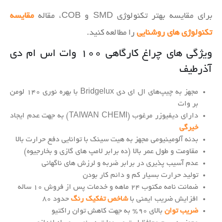
برای مقایسه بهتر تکنولوژی SMD و COB، مقاله
مقایسه
تکنولوژی های روشنایی
را مطالعه کنید.
ویژگی های چراغ کارگاهی ۱۰۰ وات اس ام دی
آذرطیف
مجهز به چیپ‌های ال ای دی Bridgelux با بهره نوری ۱۴۰ لومن
بر وات
دارای دیفیوزر مرغوب (TAIWAN CHEMI) به جهت عدم ایجاد
خیرگی
بدنه آلومینیومی مجهز به هیت سینک با توانایی دفع حرارت بالا
مقاومت و طول عمر بالا (ده برابر لامپ های گازی و بخارجیوه)
عدم آسیب پذیری در برابر ضربه و لرزش های ناگهانی
تولید حرارت بسیار کم و دائم کار بودن
ضمانت نامه مکتوب ۲۴ ماهه و خدمات پس از فروش ۱۰ ساله
افزایش ضریب ایمنی با
شاخص تفکیک رنگ
حدود ۸۰
ضریب توان
بالای ۹۰% به جهت کاهش توان راکتیو