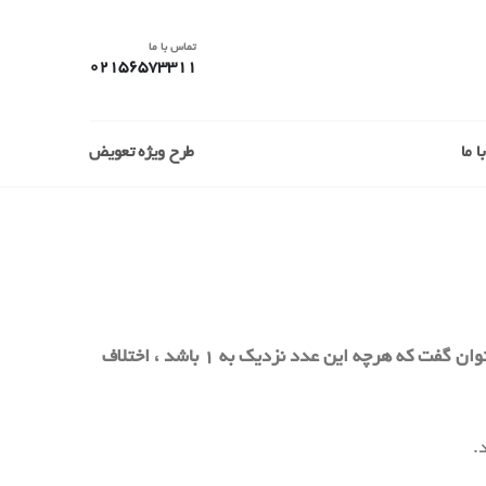
تماس با ما
02156573311
 ما
طرح ویژه تعویض
ضریب توان نسبت توان واقعی (توان اکتیو) به توان ظاهری می باشد. ضریب توان مقداری بین ۰ و ۱ دارد که بطور خلاصه می توان گفت که هرچه این عدد نزدیک به ۱ باشد ، اختلاف