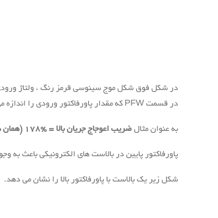
در شکل فوق شکل موج سینوسی قرمز رنگ ، ولتاژ ورودی
در قسمت PFW که مقدار پاورفاکتور ورودی را اندازه می گیرد ، مقدار ۰.۴۷ را مشاهده می کنیم . از روی شکل هم می توان فهمید که این بالاست در وضعیت مطلوب و جالبی نیست.
به عنوان مثال
ضریب اعوجاج جریان بالا = %۱۷۸ (همان هارمونیک های فرد )
پاورفاکتور پایین در بالاست های الکترونیکی باعث به وجود آمدن ILCF خارج از محدوده (۱.۴ تا ۱.۷) می شود که در طول عمر لامپ نقش دارد و عمر لامپ را
شکل زیر یک بالاست با پاورفاکتور بالا را نشان می دهد.