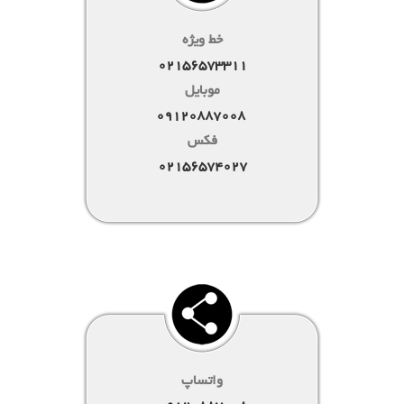
خط ویژه
02156573311
موبایل
09120887008
فکس
02156574027
واتساپ