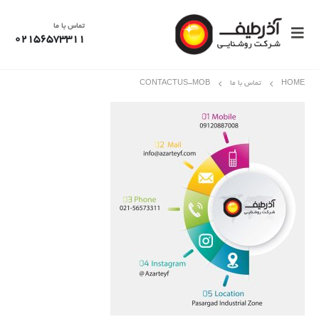
تماس با ما
02156573311
HOME
تماس با ما
CONTACTUS-MOB