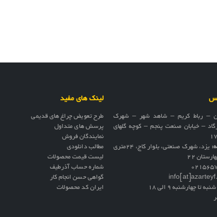
اس
لینک های مفید
ن – رباط کریم – شاهد شهر – شهرک
طرح تعویض چراغ های قدیمی
گاد – خیابان صنعت پنجم – کوچه گلهای
پرسش های متداول
نمایندگان فروش
ه:
یزد، شهرک صنعتی، بلوار کاج، ۲۴متری
مطالب دانلودی
ارستان ۲۲
لیست قیمت محصولات
021565
شماره حساب آذرطیف
info[at]azartey
گواهی حسن انجام کار
نبه تا چهارشنبه 9 الی 18
ایران کد محصولات
ر