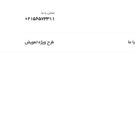
تماس با ما
02156573311
 ما
طرح ویژه تعویض