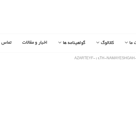
اخبار و مقالات
تماس با
 ما
کاتالوگ
گواهینامه ها
AZARTEYF-۱۹TH-NAMAYESHGAH