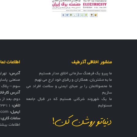
منشور اخلاقی آذرطیف
اطلاعات تم
ما پیرو یک فرهنگ سازمانی اخلاق مدار هستیم
آدرس:
تهرا
ما به مشتریان، همکاران و رقبای خود ارج می نهیم
صنعتی پاسار
ما محصولاتمان را بر مبنای ایمنی و سلامت افراد می
سوم – پلاک 17
سازیم
آدرس کارخان
ما یک شهروند شرکتی هستیم که در قبال جامعه
دوم، بعد از به
مسئولیم
تلفن:
73311
ایمیل:
f.com
ساعات کاری:
ش
دنیاتو روشن کن!
اطلاعات بیشت