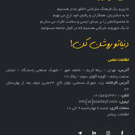
ما پیرو یک فرهنگ سازمانی اخلاق مدار هستیم
ما به مشتریان، همکاران و رقبای خود ارج می نهیم
ما محصولاتمان را بر مبنای ایمنی و سلامت افراد می سازیم
ما یک شهروند شرکتی هستیم که در قبال جامعه مسئولیم
دنیاتو روشن کن!
اطلاعات تماس
آدرس:
تهران – رباط کریم – شاهد شهر – شهرک صنعتی پاسارگاد – خیابان
صنعت پنجم – کوچه گلهای سوم – پلاک 17
آدرس کارخانه:
یزد، شهرک صنعتی، بلوار کاج، ۲۴متری دوم، بعد از بهارستان
۲۲
تلفن:
02156573311
ایمیل:
info[at]azarteyf.com
ساعات کاری:
شنبه تا چهارشنبه 9 الی 18
اطلاعات بیشتر