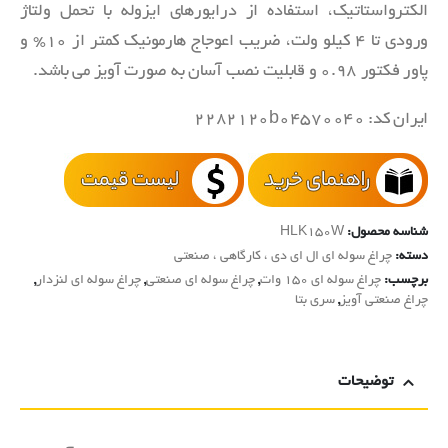
الکترواستاتیک، استفاده از درایورهای ایزوله با تحمل ولتاژ
ورودی تا 4 کیلو ولت، ضریب اعوجاج هارمونیک کمتر از 10% و
پاور فکتور 0.98 و قابلیت نصب آسان به صورت آویز می باشد.
ایران کد: 2282120b04570040
شناسه محصول:
HLK150W
دسته:
چراغ سوله ای ال ای دی ، کارگاهی ، صنعتی
برچسب:
چراغ سوله ای 150 وات
,
چراغ سوله ای صنعتی
,
چراغ سوله ای لنزدار
,
چراغ صنعتی آویز
,
سری بتا
توضیحات