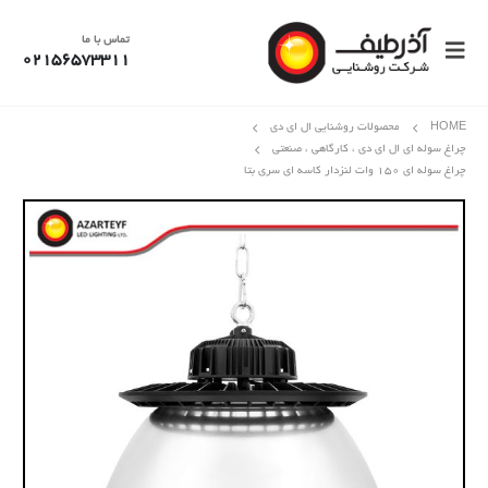
تماس با ما
02156573311
HOME
محصولات روشنایی ال ای دی
چراغ سوله ای ال ای دی ، کارگاهی ، صنعتی
چراغ سوله‌ ای ۱۵۰ وات لنزدار کاسه ای سری بتا