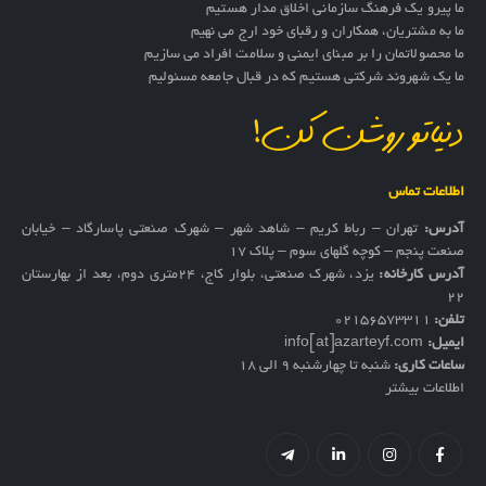
ما پیرو یک فرهنگ سازمانی اخلاق مدار هستیم
ما به مشتریان، همکاران و رقبای خود ارج می نهیم
ما محصولاتمان را بر مبنای ایمنی و سلامت افراد می سازیم
ما یک شهروند شرکتی هستیم که در قبال جامعه مسئولیم
دنیاتو روشن کن!
اطلاعات تماس
آدرس:
تهران – رباط کریم – شاهد شهر – شهرک صنعتی پاسارگاد – خیابان
صنعت پنجم – کوچه گلهای سوم – پلاک 17
آدرس کارخانه:
یزد، شهرک صنعتی، بلوار کاج، ۲۴متری دوم، بعد از بهارستان
۲۲
تلفن:
02156573311
ایمیل:
info[at]azarteyf.com
ساعات کاری:
شنبه تا چهارشنبه 9 الی 18
اطلاعات بیشتر