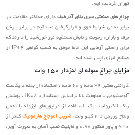
تهران گردیده ایم.
چراغ های صنعتی سری بتای آذرطیف
دارای حداکثر مقاومت در
برابر تمامی شرایط جوی و قرارگرفتن مستقیم در برابر بارش
برف و باران، رطوبت و تابش مستقیم نور خورشید را دارند که
برای راستی آزمایی این ادعا موفق به کسب گواهی IP66 از
صنایع انرژی اپیل شده ایم.
مزایای چراغ سوله ای لنزدار ۱۵۰ وات
گارانتی معتبر ۳۶ ماهه و ۶۰ ماهه ، استفاده از بدنه دایکاست
آلومینیومی با مقاومت بالا براساس استاندارد IK08 ، پوشش
رنگ الکترواستاتیک، استفاده از درایورهای ایزوله با تحمل
ولتاژ ورودی تا ۴ کیلو ولت،
ضریب اعوجاج هارمونیک
کمتر از
۱۰% و پاور فکتور ۰.۹۸ و قابلیت نصب آسان به صورت آویز،