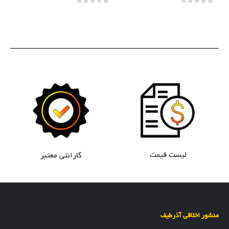
70
out of 5
0
out of 5
0
لیست قیمت
گارانتی معتبر
منشور اخلاقی آذرطیف