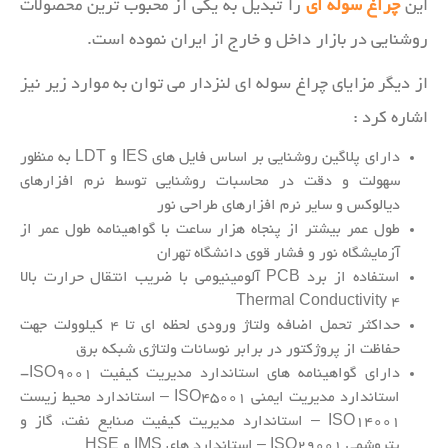
این
چراغ سوله ای
را تبدیل به یکی از محبوب ترین محصولات
روشنایی در بازار داخل و خارج از ایران نموده است.
از دیگر مزایای چراغ سوله ای لنزدار می توان به موارد زیر نیز
اشاره کرد :
دارای پلاگین روشنایی بر اساس فایل های IES و LDT به منظور
سهولت و دقت در محاسبات روشنایی توسط نرم افزارهای
دیالوکس و سایر نرم افزارهای طراحی نور
طول عمر بیشتر از پنجاه هزار ساعت با گواهینامه طول عمر از
آزمایشگاه نور و فشار قوی دانشگاه تهران
استفاده از برد PCB آلومینیومی با ضریب انتقال حرارت بالا
Thermal Conductivity ۴
حداکثر تحمل اضافه ولتاژ ورودی لحظه ای تا ۴ کیلوولت جهت
حفاظت از پروژکتور در برابر نوسانات ولتاژی شبکه برق
دارای گواهینامه های استاندارد مدیریت کیفیت ISO9001-
استاندارد مدیریت ایمنی ISO45001 – استاندارد محیط زیست
ISO14001 – استاندارد مدیریت کیفیت صنایع نفت، گاز و
پتروشمی ISO29001 – استاندارد های IMS و HSE