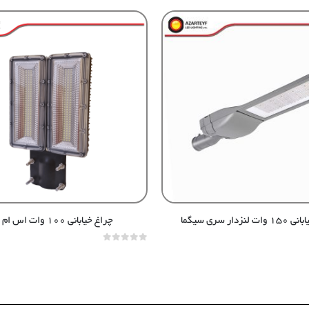
لنزدار سری سیگما
چراغ خیابانی ۱۰۰ وات اس ام دی
out of 5
0