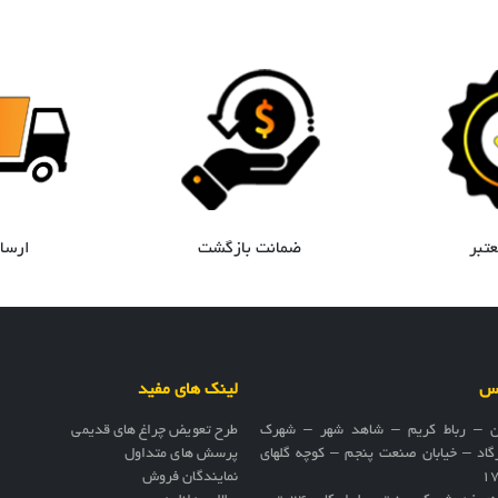
ضمانت بازگشت
ارسال رایگان
اس
لینک های مفید
ن – رباط کریم – شاهد شهر – شهرک
طرح تعویض چراغ های قدیمی
گاد – خیابان صنعت پنجم – کوچه گلهای
پرسش های متداول
نمایندگان فروش