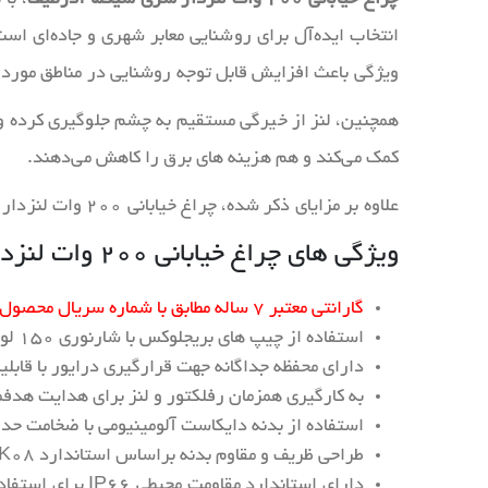
انتخاب ایده‌آل برای روشنایی معابر شهری و جاده‌ای اس
ویژگی باعث افزایش قابل توجه روشنایی در مناطق مورد ن
همچنین، لنز از خیرگی مستقیم به چشم جلوگیری کرده و
کمک می‌کند و هم هزینه‌ های برق را کاهش می‌دهند.
علاوه بر مزایای ذکر شده، چراغ‌ خیابانی ۲۰۰ وات لنزدار از طول عمر بالایی برخوردار بوده و نصب آسانی دارند.
ویژگی های چراغ خیابانی ۲۰۰ وات لنزدار آذرطیف
گارانتی معتبر ۷ ساله مطابق با شماره سریال محصول به همراه کارت ضمانت نامه و خدمات پس از فروش ۱۲ ساله
استفاده از چیپ های بریجلوکس با شارنوری ۱۵۰ لومن بر وات و بهره نوری کل ۳۰۰۰۰ لومن به همراه گواهینامه LM80
دارای محفظه جداگانه جهت قرارگیری درایور با قا
به کارگیری همزمان رفلکتور و لنز برای هدایت هدفمند پ
استفاده از بدنه دایکاست آلومینیومی با ضخامت ح
طراحی ظریف و مقاوم بدنه براساس استاندارد IK08 با پوشش رنگ الکترواستاتیک
دارای استاندارد