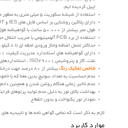
اپیل گردیده ایم.
استفاده از شیشه سکوریت ۵ میلی متری به منظور مقاومت در برابر ضربه
دارای پلاگین روشنایی بر اساس فایل های IES و LDT به منظور سهولت و دقت در محاسبات روشنایی توسط
طول عمر بیشتر از ۵۰.۰۰۰ ساعت با گواهینامه طول عمر از آزمایشگاه نور و فشار قوی دانشگاه تهران
استفاده از برد PCB آلومینیومی با ضریب انتقال حرارت ۴ (Thermal Conductivity)
حداکثر تحمل اضافه ولتاژ ورودی لحظه ای تا ۸ کیلو ولت جهت حفاظت از
نفت، گاز و پتروشیمی ISO29001 ، استانداردهای IMS و HSE و گواهینامه CE جهت صادرات
شاخص تفکیک رنگ
بیشتر از ۸۰ درصد جهت درخشندگی نور
عدم حساسیت به تعداد سوئیچ بدین معنا که با خا
عدم تاخیر زمانی هنگام روشن شدن و همچنین دائم 
بهداشت بالای نور به دلیل عدم تولید پرتوهای فرابنفش UV و مادون قر
نمودار نور یکنواخت و بدون انقطاع
لازم به ذکر است که تمامی گواهی نامه ها و تاییدیه ها
موارد کاربرد