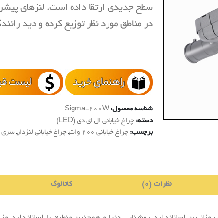
سطح جدیدی ارتقا داده است. لنزهای پیشرف
در مناطق مورد نظر توزیع کرده و دید رانندگ
شناسه محصول:
Sigma-200W
دسته:
چراغ خیابانی ال ای دی (LED)
برچسب:
چراغ خیابانی 200 وات
,
چراغ خیابانی لنزدار
,
سری س
نظرات (0)
کاتالوگ
 بروزترین استاندارد روشنایی دنیا و همچنین منطبق با استاندارد 