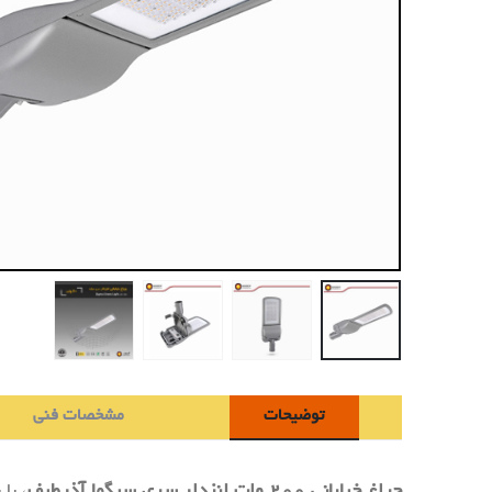
توضیحات
مشخصات فنی
چراغ خیابانی ۲۰۰ وات لنزدار سری سیگما آذرطیف
، با