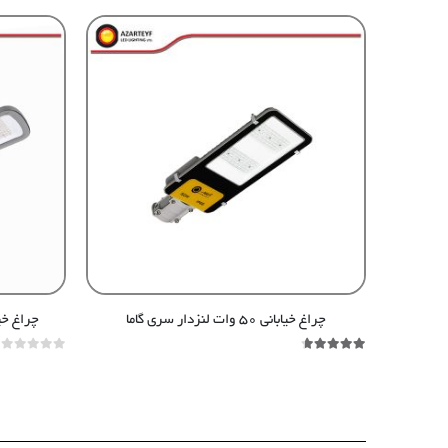
چراغ خیابانی ۵۰ وات لنزدار سری گاما
چراغ خیابانی ۱۵۰ وات 
out of 5
0
out of 5
4.60