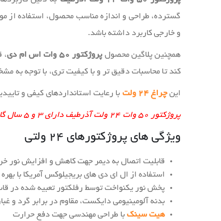
گسترده، طراحی و اندازه مناسب محصول، استفاده از موا
و خارجی کاربرد داشته‌ باشد.
همچنین پلاگین محصول
پروژکتور ۵۰ وات اس ام دی
، 
کند تا محاسبات دقیق تر و با کیفیت تری، با توجه به م
این
چراغ ۲۴ ولت
با رعایت استانداردهای کیفی و تاییدیه
پروژکتور ۵۰ وات ۲۴ ولت آذرطیف دارای ۳ و ۵ سال گارانتی معتبر این شرکت می باشد، همچنین کالای فوق بنا به سفارش با گارانتی ۵ ساله نیز قابل عرضه می باشد.
ویژگی های پروژکتورهای ۲۴ ولتی
قابلیت اتصال به دیمر جهت کاهش و افزایش نور خر
استفاده از ال ای دی های بریجیلوکس آمریکا با بهره 
پخش نور یکنواخت توسط رفلکتور تعبیه شده در قاب
بدنه آلومینیومی دایکست، مقاوم در برابر گرد و غبار
هیت سینک
با طراحی مهندسی جهت دفع حرارت