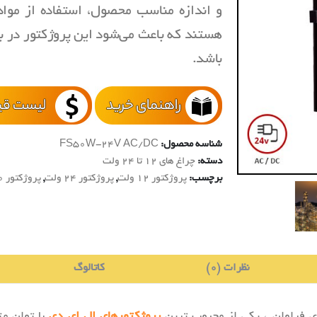
هستند که باعث می‌شود این پروژکتور در بس
باشد.
شناسه محصول:
FS50W-24V AC/DC
دسته:
چراغ های 12 تا 24 ولت
برچسب:
پروژکتور 12 ولت
,
پروژکتور 24 ولت
,
پروژکتور 50 وات
نظرات (0)
کاتالوگ
ی فراوان ، یکی از محبوب ترین
پروژکتورهای ال ای دی
با توان م