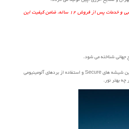
پروژکتور ۲۴ وات لنزدار ۲۴ ولت آذرطیف دارای ۳ و یا ۵ سال گارانتی معتبر این شرکت می باشد. همچنین ضمانت نامه کتبی و خدمات پس از فروش ۱۲ ساله، ضامن کیفیت این
به کارگیری قاب پروژکتور آلومینیومی طراحی شده مخصوص محصولات روشنایی ال ای دی با امکان دفع حرارت بالا و همچنین شیشه های Secure و استفاده از بردهای آلومینیومی