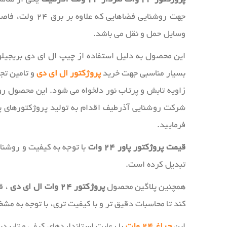
جهت روشنایی ف
وسایل حمل و نقل می باشد.
بسیار مناسبی جهت خرید
پروژکتور ال ای دی
زاویه تابش و پرتاب نور دلخواه می شود. این محصول ر
شرکت روشنایی آذرطیف اقدام به تولید پروژکتورهای پاور در وات های ۲۴، ۳۶، ۶۳ و ۷۲ می
فرمایید.
قیمت پروژکتور پاور ۲۴ وات
با توجه به کیفیت و روشنا
تبدیل کرده است.
همچنین پلاگین محصول
پروژکتور ۲۴ وات ال ای دی
، ق
کند تا محاسبات دقیق تر و با کیفیت تری، با توجه به م
این
چراغ ۲۴ ولت
با رعایت استانداردهای کیفی و تاییدیه