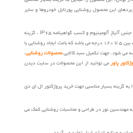
یده و از دیگر کاربردهای این محصول روشنایی پورتابل خودروها و سایر
این محصول به دلیل استفاده از چیپ ال ای دی بریجیلوکس امریکا، درایورهای هرور ساخت کشور تایوان، قاب با کیفیت از جنس آلیاژ آلومینیوم و کسب گواهینامه IP65 ، گزینه
و تامین تجهیزات روشنایی می باشد. زاویه تابش پروژکتورهای ۲۴ وات آذرطیف بین ۵ تا ۱۲۰ درجه می باشد که باعث ایجاد روشنایی با
ضه می شود. جهت تکمیل سبد کالایی
محصولات روشنایی
،
ژکتور پاور
می توانید از این محصولات در سایت دیدن
به گزینه بسیار مناسبی جهت خرید پروژکتور ال ای دی
 به مهندسین نور در طراحی و محاسبات روشنایی کمک می
هران و صنایع انرژی اپیل تولید می گردد.