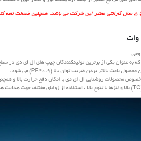
وجی
اعث بالاتر بردن ضریب توان بالا (PF>۰.۹) می شود.