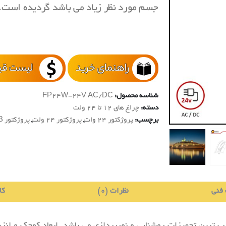
جسم مورد نظر زیاد می باشد گردیده است.
شناسه محصول:
FP24W-24V AC/DC
دسته:
چراغ های 12 تا 24 ولت
برچسب:
پروژکتور 24 وات
,
پروژکتور 24 ولت
,
پروژکتور RGB
فنی
نظرات (0)
کا
 ترین تجهیزات روشنایی و نورپردازی می باشد. ابعاد کوچک و لنزد