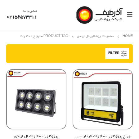
تماس با ما
02156573311
HOME
محصولات روشنایی ال ای دی
PRODUCT TAG -
چراغ 400 وات
FILTER
چراغ پروژکتور ۴۰۰ وات لنزدار سری آلفا
پروژکتور ۴۰۰ وات ال ای دی