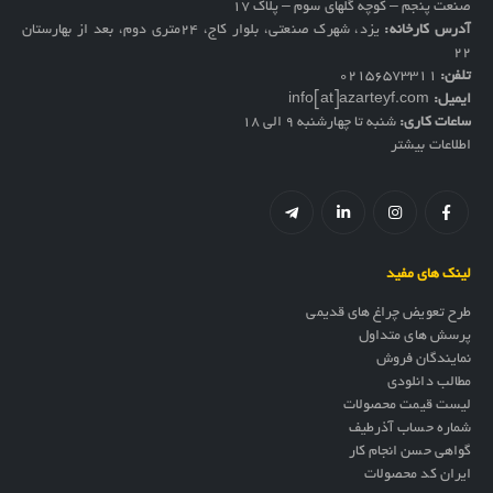
صنعت پنجم – کوچه گلهای سوم – پلاک 17
آدرس کارخانه:
یزد، شهرک صنعتی، بلوار کاج، ۲۴متری دوم، بعد از بهارستان
۲۲
تلفن:
02156573311
ایمیل:
info[at]azarteyf.com
ساعات کاری:
شنبه تا چهارشنبه 9 الی 18
اطلاعات بیشتر
لینک های مفید
طرح تعویض چراغ های قدیمی
پرسش های متداول
نمایندگان فروش
مطالب دانلودی
لیست قیمت محصولات
شماره حساب آذرطیف
گواهی حسن انجام کار
ایران کد محصولات