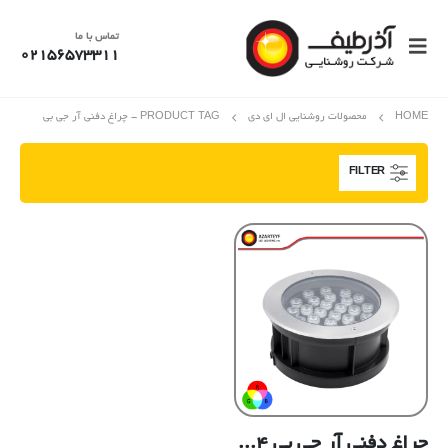
تماس با ما
02156573311
HOME
محصولات روشنایی ال ای دی
PRODUCT TAG -
چراغ دفنی آر جی بی
FILTER
چراغ دفنی آر جی بی ۲۴ وات