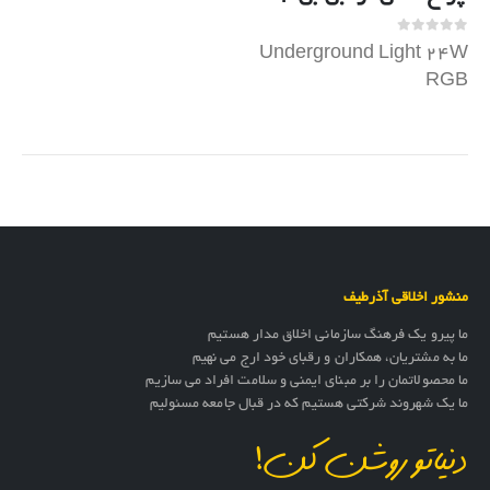
out of 5
0
Underground Light 24W
RGB
چراغ دفنی 24 وات آر جی بی
آذرطیف با تغییر رنگ جهت
تامین روشنایی و نورپردازی
فضاهای سبز، خیابان ها، باغ و
ویلاها، تالارهای پذیرایی
طراحی شده…
منشور اخلاقی آذرطیف
ما پیرو یک فرهنگ سازمانی اخلاق مدار هستیم
ما به مشتریان، همکاران و رقبای خود ارج می نهیم
ما محصولاتمان را بر مبنای ایمنی و سلامت افراد می سازیم
ما یک شهروند شرکتی هستیم که در قبال جامعه مسئولیم
دنیاتو روشن کن!