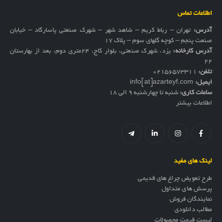
اطلاعات تماس
آدرس:
تهران – رباط کریم – شاهد شهر – شهرک صنعتی پاسارگاد – خیابان
صنعت پنجم – کوچه گلهای سوم – پلاک 17
آدرس کارخانه:
یزد، شهرک صنعتی، بلوار کاج، ۲۴متری دوم، بعد از بهارستان
۲۲
تلفن:
02156573311
ایمیل:
info[at]azarteyf.com
ساعات کاری:
شنبه تا چهارشنبه 9 الی 18
اطلاعات بیشتر
لینک های مفید
طرح تعویض چراغ های قدیمی
پرسش های متداول
نمایندگان فروش
مطالب دانلودی
لیست قیمت محصولات