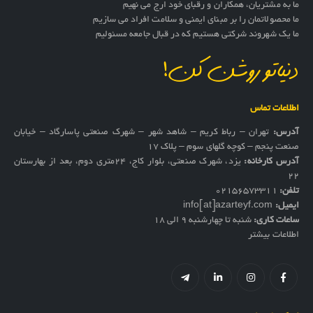
ما به مشتریان، همکاران و رقبای خود ارج می نهیم
ما محصولاتمان را بر مبنای ایمنی و سلامت افراد می سازیم
ما یک شهروند شرکتی هستیم که در قبال جامعه مسئولیم
دنیاتو روشن کن!
اطلاعات تماس
آدرس:
تهران – رباط کریم – شاهد شهر – شهرک صنعتی پاسارگاد – خیابان
صنعت پنجم – کوچه گلهای سوم – پلاک 17
آدرس کارخانه:
یزد، شهرک صنعتی، بلوار کاج، ۲۴متری دوم، بعد از بهارستان
۲۲
تلفن:
02156573311
ایمیل:
info[at]azarteyf.com
ساعات کاری:
شنبه تا چهارشنبه 9 الی 18
اطلاعات بیشتر