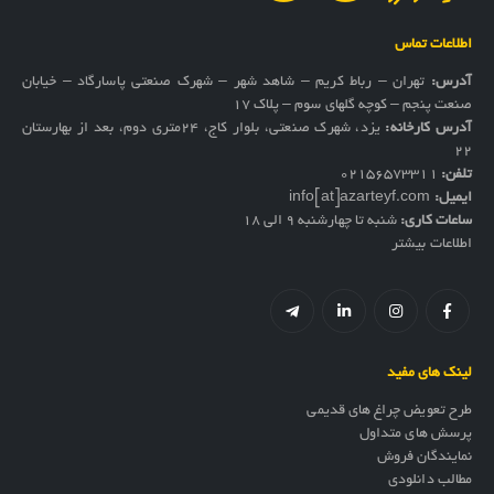
اطلاعات تماس
آدرس:
تهران – رباط کریم – شاهد شهر – شهرک صنعتی پاسارگاد – خیابان
صنعت پنجم – کوچه گلهای سوم – پلاک 17
آدرس کارخانه:
یزد، شهرک صنعتی، بلوار کاج، ۲۴متری دوم، بعد از بهارستان
۲۲
تلفن:
02156573311
ایمیل:
info[at]azarteyf.com
ساعات کاری:
شنبه تا چهارشنبه 9 الی 18
اطلاعات بیشتر
لینک های مفید
طرح تعویض چراغ های قدیمی
پرسش های متداول
نمایندگان فروش
مطالب دانلودی