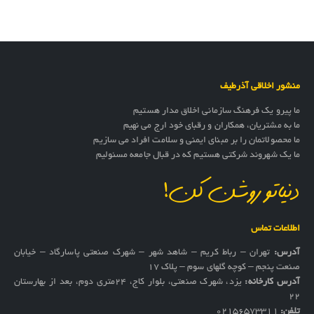
منشور اخلاقی آذرطیف
ما پیرو یک فرهنگ سازمانی اخلاق مدار هستیم
ما به مشتریان، همکاران و رقبای خود ارج می نهیم
ما محصولاتمان را بر مبنای ایمنی و سلامت افراد می سازیم
ما یک شهروند شرکتی هستیم که در قبال جامعه مسئولیم
دنیاتو روشن کن!
اطلاعات تماس
آدرس:
تهران – رباط کریم – شاهد شهر – شهرک صنعتی پاسارگاد – خیابان
صنعت پنجم – کوچه گلهای سوم – پلاک 17
آدرس کارخانه:
یزد، شهرک صنعتی، بلوار کاج، ۲۴متری دوم، بعد از بهارستان
۲۲
تلفن:
02156573311