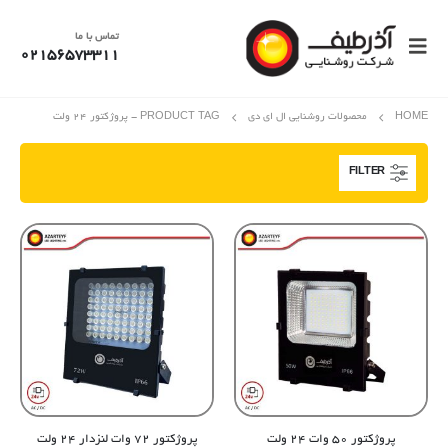
تماس با ما
02156573311
HOME
محصولات روشنایی ال ای دی
PRODUCT TAG -
پروژکتور 24 ولت
FILTER
پروژکتور ۵۰ وات ۲۴ ولت
پروژکتور ۷۲ وات لنزدار ۲۴ ولت