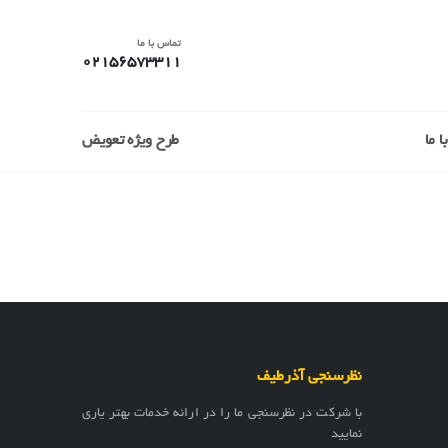
تماس با ما
02156573311
 ما
طرح ویژه تعویض
نظرسنجی آذرطیف
با شرکت در نظرسنجی ما را در ارائه خدمات بهتر یاری
نمایید