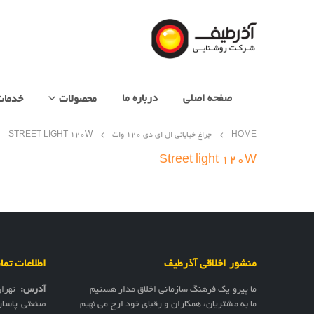
صفحه اصلی
درباره ما
محصولات
خدمات
HOME
چراغ خیابانی ال ای دی 120 وات
STREET LIGHT ۱۲۰W
Street light 120W
منشور اخلاقی آذرطیف
اطلاعات تم
ما پیرو یک فرهنگ سازمانی اخلاق مدار هستیم
آدرس:
تهرا
ما به مشتریان، همکاران و رقبای خود ارج می نهیم
صنعتی پاسار