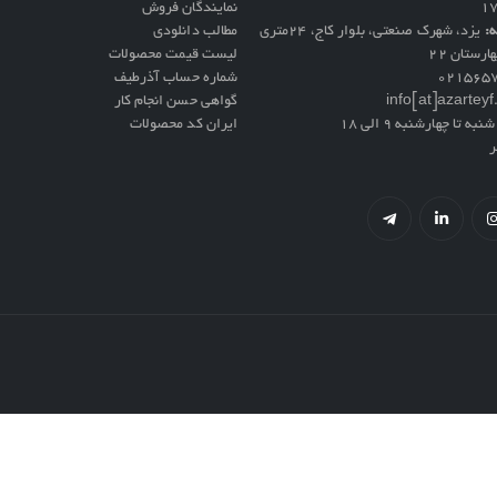
نمایندگان فروش
ه:
یزد، شهرک صنعتی، بلوار کاج، ۲۴متری
مطالب دانلودی
ارستان ۲۲
لیست قیمت محصولات
021565
شماره حساب آذرطیف
info[at]azartey
گواهی حسن انجام کار
نبه تا چهارشنبه 9 الی 18
ایران کد محصولات
ر