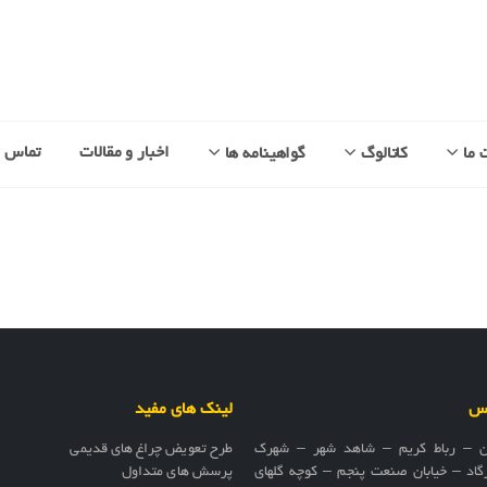
اخبار و مقالات
تماس با
 ما
کاتالوگ
گواهینامه ها
اس
لینک های مفید
ن – رباط کریم – شاهد شهر – شهرک
طرح تعویض چراغ های قدیمی
گاد – خیابان صنعت پنجم – کوچه گلهای
پرسش های متداول