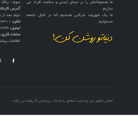
ما محصولاتمان را بر مبنای ایمنی و سلامت افراد می
سوم – پلاک 17
سازیم
آدرس کارخان
ما یک شهروند شرکتی هستیم که در قبال جامعه
دوم، بعد از به
مسئولیم
تلفن:
73311
ایمیل:
f.com
ساعات کاری:
ش
دنیاتو روشن کن!
اطلاعات بیشت
تمامی حقوق این وبسایت متعلق به شرکت روشنایی آذرطیف می باشد.