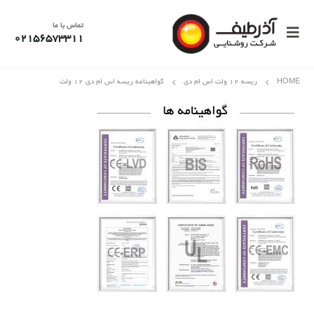
تماس با ما
02156573311
HOME
ریسه 12 ولت اس ام دی
گواهینامه ریسه اس ام دی ۱۲ ولت