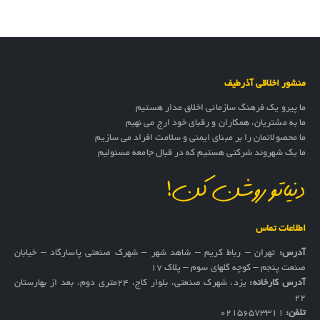
منشور اخلاقی آذرطیف
ما پیرو یک فرهنگ سازمانی اخلاق مدار هستیم
ما به مشتریان، همکاران و رقبای خود ارج می نهیم
ما محصولاتمان را بر مبنای ایمنی و سلامت افراد می سازیم
ما یک شهروند شرکتی هستیم که در قبال جامعه مسئولیم
دنیاتو روشن کن!
اطلاعات تماس
آدرس:
تهران – رباط کریم – شاهد شهر – شهرک صنعتی پاسارگاد – خیابان
صنعت پنجم – کوچه گلهای سوم – پلاک 17
آدرس کارخانه:
یزد، شهرک صنعتی، بلوار کاج، ۲۴متری دوم، بعد از بهارستان
۲۲
تلفن:
02156573311