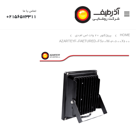
تماس با ما
02156573311
HOME
پروژکتور 20 وات اس ام دی
AZARTEYF-FAETURED-FS۲۰W-۳-۶۰۰X۶۰۰