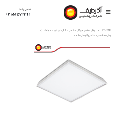
تماس با ما
02156573311
HOME
پنل سقفی روکار 60 در 60 ال ای دی 70 وات
پنل-۶۰-در-۶۰-روکار-ال-ا–د-