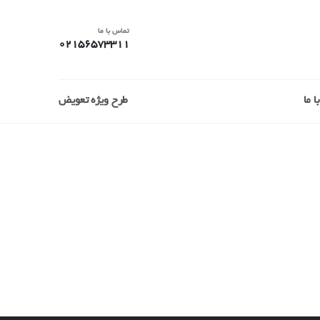
تماس با ما
02156573311
 ما
طرح ویژه تعویض