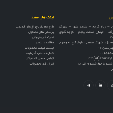
اس
لینک های مفید
ن – رباط کریم – شاهد شهر – شهرک
طرح تعویض چراغ های قدیمی
گاد – خیابان صنعت پنجم – کوچه گلهای
پرسش های متداول
نمایندگان فروش
ه:
یزد، شهرک صنعتی، بلوار کاج، ۲۴متری
مطالب دانلودی
ارستان ۲۲
لیست قیمت محصولات
021565
شماره حساب آذرطیف
info[at]azartey
گواهی حسن انجام کار
نبه تا چهارشنبه 9 الی 18
ایران کد محصولات
ر