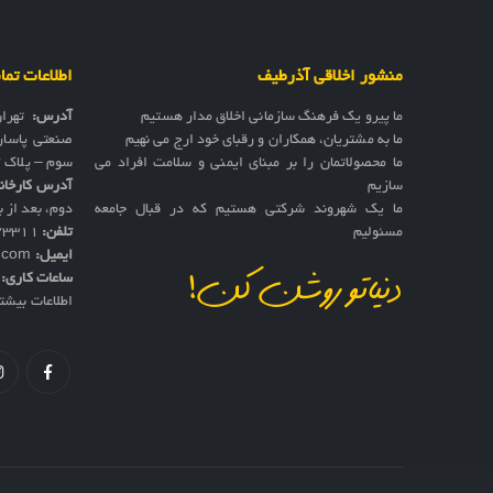
منشور اخلاقی آذرطیف
اطلاعات تم
ما پیرو یک فرهنگ سازمانی اخلاق مدار هستیم
آدرس:
تهرا
ما به مشتریان، همکاران و رقبای خود ارج می نهیم
صنعتی پاسار
ما محصولاتمان را بر مبنای ایمنی و سلامت افراد می
سوم – پلاک 17
سازیم
آدرس کارخان
ما یک شهروند شرکتی هستیم که در قبال جامعه
دوم، بعد از به
مسئولیم
تلفن:
73311
ایمیل:
f.com
ساعات کاری:
ش
دنیاتو روشن کن!
اطلاعات بیشت