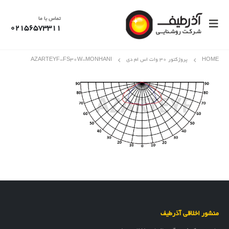
تماس با ما
02156573311
HOME
پروژکتور 30 وات اس ام دی
AZARTEYF-FS۳۰W-MONHANI
منشور اخلاقی آذرطیف