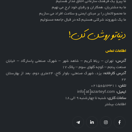
ما پیرو یک فرهنگ سازمانی اخلاق مدار هستیم
ما به مشتریان، همکاران و رقبای خود ارج می نهیم
ما محصولاتمان را بر مبنای ایمنی و سلامت افراد می سازیم
ما یک شهروند شرکتی هستیم که در قبال جامعه مسئولیم
دنیاتو روشن کن!
اطلاعات تماس
آدرس:
تهران – رباط کریم – شاهد شهر – شهرک صنعتی پاسارگاد – خیابان
صنعت پنجم – کوچه گلهای سوم – پلاک 17
آدرس کارخانه:
یزد، شهرک صنعتی، بلوار کاج، ۲۴متری دوم، بعد از بهارستان
۲۲
تلفن:
02156573311
ایمیل:
info[at]azarteyf.com
ساعات کاری:
شنبه تا چهارشنبه 9 الی 18
اطلاعات بیشتر