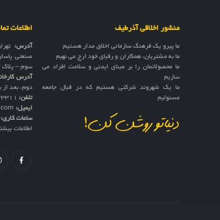
منشور اخلاقی آذرطیف
اطلاعات تم
ما پیرو یک فرهنگ سازمانی اخلاق مدار هستیم
آدرس:
تهرا
ما به مشتریان، همکاران و رقبای خود ارج می نهیم
صنعتی پاسار
ما محصولاتمان را بر مبنای ایمنی و سلامت افراد می
سوم – پلاک 17
سازیم
آدرس کارخان
ما یک شهروند شرکتی هستیم که در قبال جامعه
دوم، بعد از به
مسئولیم
تلفن:
73311
ایمیل:
f.com
ساعات کاری:
ش
دنیاتو روشن کن!
اطلاعات بیشت