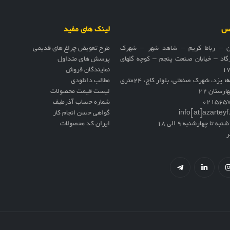
اس
لینک های مفید
ن – رباط کریم – شاهد شهر – شهرک
طرح تعویض چراغ های قدیمی
گاد – خیابان صنعت پنجم – کوچه گلهای
پرسش های متداول
نمایندگان فروش
ه:
یزد، شهرک صنعتی، بلوار کاج، ۲۴متری
مطالب دانلودی
ارستان ۲۲
لیست قیمت محصولات
021565
شماره حساب آذرطیف
info[at]azartey
گواهی حسن انجام کار
نبه تا چهارشنبه 9 الی 18
ایران کد محصولات
ر