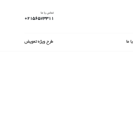
تماس با ما
02156573311
 ما
طرح ویژه تعویض