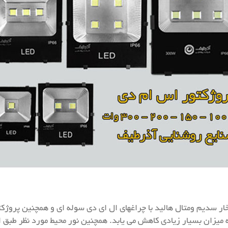
ر سدیم ومتال هالید با چراغهای ال ای دی سوله ای و همچنین پروژکت
ه میزان بسیار زیادی کاهش می یابد. همچنین نور محیط مورد نظر طبق 