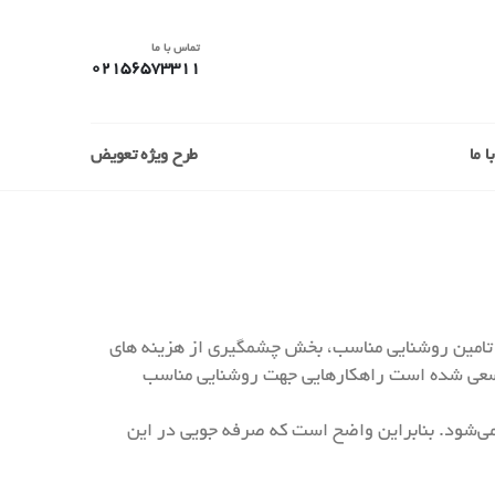
تماس با ما
02156573311
 ما
طرح ویژه تعویض
 تامین روشنایی مناسب، بخش چشمگیری از هزینه های
له سعی شده است راهکارهایی جهت روشنایی مناسب
مصرف کل انرژی الکتریکی و در ساعات اوج مصرف ۳۰ درصد آن را شامل می‌شود. بنابراین واضح است که صرفه جویی در این