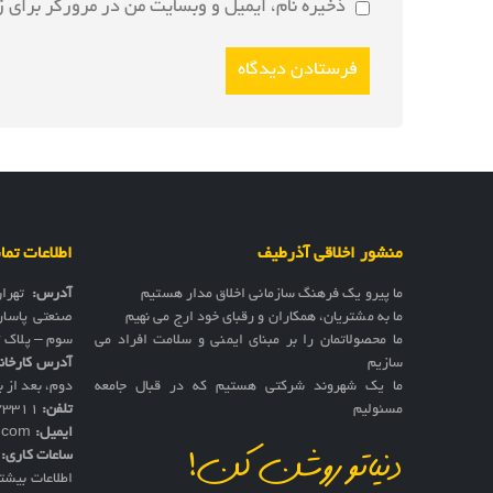
ذخیره نام، ایمیل و وبسایت من در مرورگر برای ز
منشور اخلاقی آذرطیف
اطلاعات تم
ما پیرو یک فرهنگ سازمانی اخلاق مدار هستیم
آدرس:
تهرا
ما به مشتریان، همکاران و رقبای خود ارج می نهیم
صنعتی پاسار
ما محصولاتمان را بر مبنای ایمنی و سلامت افراد می
سوم – پلاک 17
سازیم
آدرس کارخان
ما یک شهروند شرکتی هستیم که در قبال جامعه
دوم، بعد از به
مسئولیم
تلفن:
73311
ایمیل:
f.com
ساعات کاری:
ش
دنیاتو روشن کن!
اطلاعات بیشت