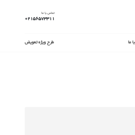
تماس با ما
02156573311
 ما
طرح ویژه تعویض