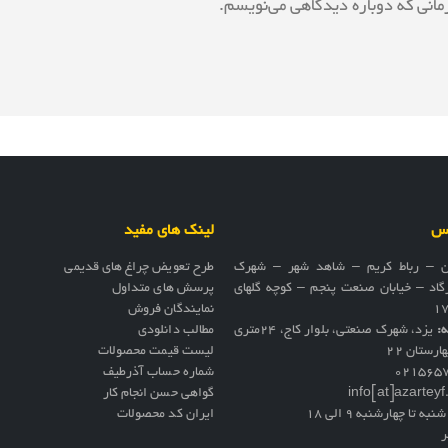
مانی که دوباره دیدگاهی می‌نویسم.
اس
لینک های مفید
ن – رباط کریم – شاهد شهر – شهرک
طرح تعویض چراغ های قدیمی
گاد – خیابان صنعت پنجم – کوچه گلهای
پرسش های متداول
نمایندگان فروش
ه:
یزد، شهرک صنعتی، بلوار کاج، ۲۴متری
مطالب دانلودی
ارستان ۲۲
لیست قیمت محصولات
021565
شماره حساب آذرطیف
info[at]azartey
گواهی حسن انجام کار
نبه تا چهارشنبه 9 الی 18
ایران کد محصولات
ر