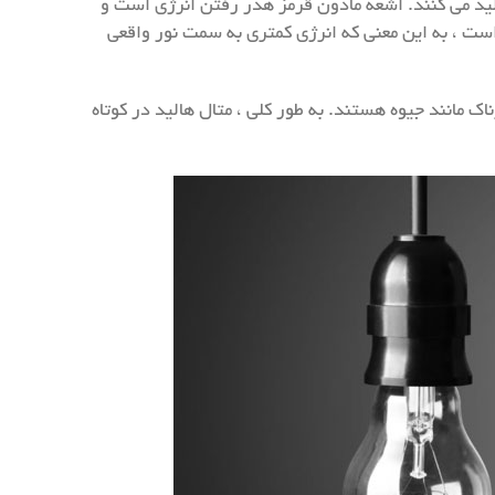
لید می کنند. اشعه مادون قرمز هدر رفتن انرژی است و
ار اشعه ماوراء بنفش باعث آسیب به جو ، حیوانات و انسانها می شود. انتشار گرما از متال هالید نیز بسیار بیشتر از LED است ، به این معنی که انرژی کمتری به سمت نور واقعی
ک مانند جیوه هستند. به طور کلی ، متال هالید در کوتاه