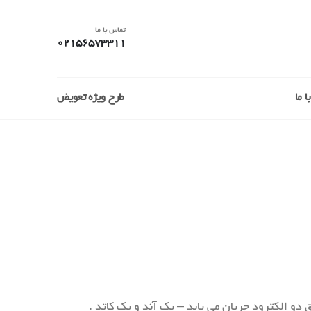
تماس با ما
02156573311
 ما
طرح ویژه تعویض
دو الکترود جریان می یابد – یک آند و یک کاتد .