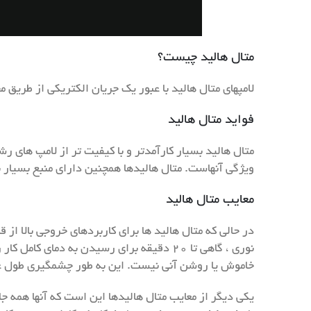
متال هالید چیست؟
لامپهای متال هالید با عبور یک جریان الکتریکی از طریق مخلوطی از جیوه و گاز ه
فواید متال هالید
متال هالید بسیار کارآمدتر و با کیفیت تر از لامپ های ر
ویژگی آنهاست. متال هالیدها همچنین دارای منبع بسیار بالایی از نور CRI سفید هستند ، و آنها را برای برنامه هایی که نیاز به نمایش صحیح
معایب متال هالید
در حالی که متال هالید ها برای کاربردهای خروجی بالا ا
خاموش یا روشن آنی نیست. این به طور چشمگیری طول عمر آنها را کوتاه می کند که 