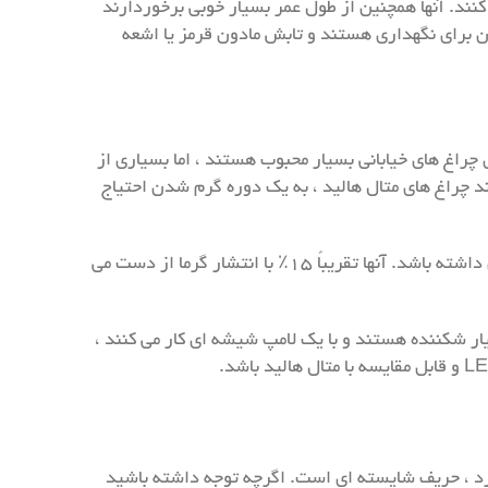
 مشابه LED ها هستند و تابناکی را به خوبی حفظ می کنند. آنها همچنین از طول عمر بسیار خوبی برخوردارند
مچنین نسبتاً ارزان برای خرید و ارزان برای نگهداری هستند و تابش مادون قرمز یا اشعه
 چراغ های خیابانی بسیار محبوب هستند ، اما بسیاری از
آنها همچنین بدترین میزان CRI را از هر منبع نوری دارند ، که در حدود ۲۵ می باشد و مانند چراغ های متال هالید ، به یک دوره گرم شدن احتیاج
مانند متال هالید ها ، چراغهای سدیم با فشار بالا همه کاره هستند ، که باعث کاهش نور می شوند و باعث می شوند کارایی کمتری داشته باشد. آنها تقریباً ۱۵٪ با انتشار گرما از دست می
 مقایسه با LED ها ارزان است. با این حال ، آنها بسیار شکننده هستند و با یک لامپ شیشه ای کار می کنند ،
توانید این جمع آوری را به دست آورید که چراغ LED معمولاً وقتی در برابر چراغ های HID تطابق دارد ، حریف شایسته ای است. اگرچه توجه داشته باشید