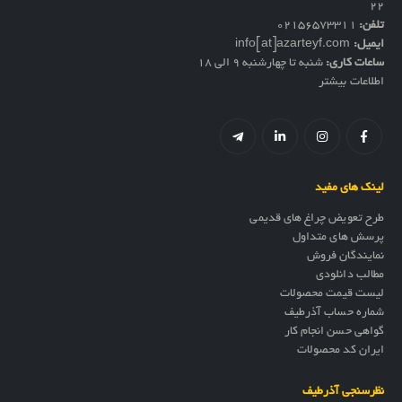
۲۲
تلفن:
02156573311
ایمیل:
info[at]azarteyf.com
ساعات کاری:
شنبه تا چهارشنبه 9 الی 18
اطلاعات بیشتر
لینک های مفید
طرح تعویض چراغ های قدیمی
پرسش های متداول
نمایندگان فروش
مطالب دانلودی
لیست قیمت محصولات
شماره حساب آذرطیف
گواهی حسن انجام کار
ایران کد محصولات
نظرسنجی آذرطیف