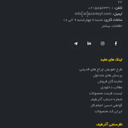
۲۲
تلفن:
02156573311
ایمیل:
info[at]azarteyf.com
ساعات کاری:
شنبه تا چهارشنبه 9 الی 18
اطلاعات بیشتر
لینک های مفید
طرح تعویض چراغ های قدیمی
پرسش های متداول
نمایندگان فروش
مطالب دانلودی
لیست قیمت محصولات
شماره حساب آذرطیف
گواهی حسن انجام کار
ایران کد محصولات
نظرسنجی آذرطیف