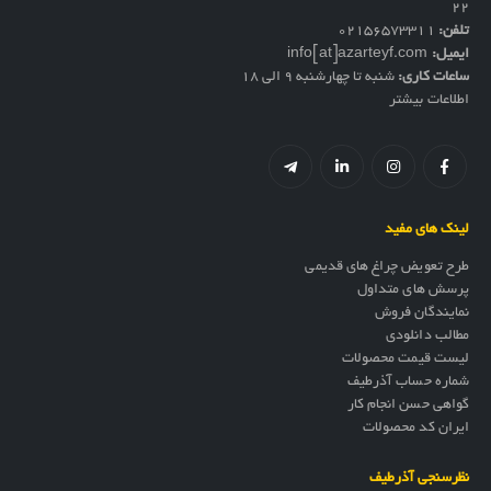
۲۲
تلفن:
02156573311
ایمیل:
info[at]azarteyf.com
ساعات کاری:
شنبه تا چهارشنبه 9 الی 18
اطلاعات بیشتر
لینک های مفید
طرح تعویض چراغ های قدیمی
پرسش های متداول
نمایندگان فروش
مطالب دانلودی
لیست قیمت محصولات
شماره حساب آذرطیف
گواهی حسن انجام کار
ایران کد محصولات
نظرسنجی آذرطیف