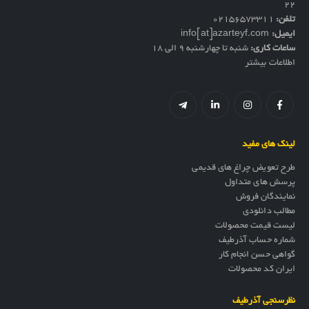
۲۲
تلفن:
02156573311
ایمیل:
info[at]azarteyf.com
ساعات کاری:
شنبه تا چهارشنبه 9 الی 18
اطلاعات بیشتر
لینک های مفید
طرح تعویض چراغ های قدیمی
پرسش های متداول
نمایندگان فروش
مطالب دانلودی
لیست قیمت محصولات
شماره حساب آذرطیف
گواهی حسن انجام کار
ایران کد محصولات
نظرسنجی آذرطیف