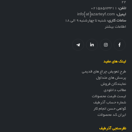
۲۲
تلفن:
02156573311
ایمیل:
info[at]azarteyf.com
ساعات کاری:
شنبه تا چهارشنبه 9 الی 18
اطلاعات بیشتر
لینک های مفید
طرح تعویض چراغ های قدیمی
پرسش های متداول
نمایندگان فروش
مطالب دانلودی
لیست قیمت محصولات
شماره حساب آذرطیف
گواهی حسن انجام کار
ایران کد محصولات
نظرسنجی آذرطیف