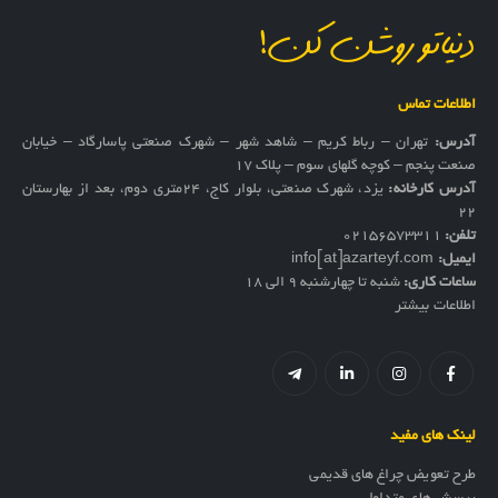
دنیاتو روشن کن!
اطلاعات تماس
آدرس:
تهران – رباط کریم – شاهد شهر – شهرک صنعتی پاسارگاد – خیابان
صنعت پنجم – کوچه گلهای سوم – پلاک 17
آدرس کارخانه:
یزد، شهرک صنعتی، بلوار کاج، ۲۴متری دوم، بعد از بهارستان
۲۲
تلفن:
02156573311
ایمیل:
info[at]azarteyf.com
ساعات کاری:
شنبه تا چهارشنبه 9 الی 18
اطلاعات بیشتر
لینک های مفید
طرح تعویض چراغ های قدیمی