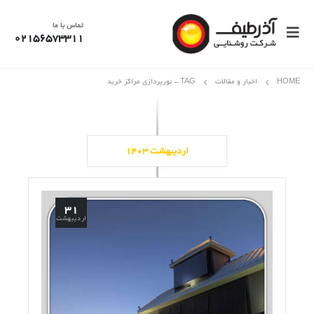
تماس با ما
02156573311
HOME
اخبار و مقالات
TAG -
نورپردازی مراکز خرید
اردیبهشت ۱۴۰۳
۳۱
اردیبهشت