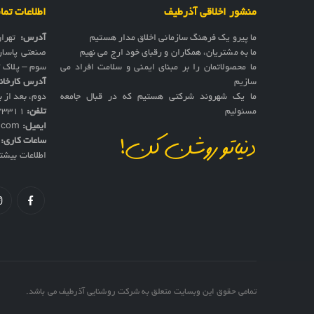
منشور اخلاقی آذرطیف
اطلاعات تم
ما پیرو یک فرهنگ سازمانی اخلاق مدار هستیم
آدرس:
تهرا
ما به مشتریان، همکاران و رقبای خود ارج می نهیم
صنعتی پاسار
ما محصولاتمان را بر مبنای ایمنی و سلامت افراد می
سوم – پلاک 17
سازیم
آدرس کارخان
ما یک شهروند شرکتی هستیم که در قبال جامعه
دوم، بعد از به
مسئولیم
تلفن:
73311
ایمیل:
f.com
ساعات کاری:
ش
دنیاتو روشن کن!
اطلاعات بیشت
تمامی حقوق این وبسایت متعلق به شرکت روشنایی آذرطیف می باشد.