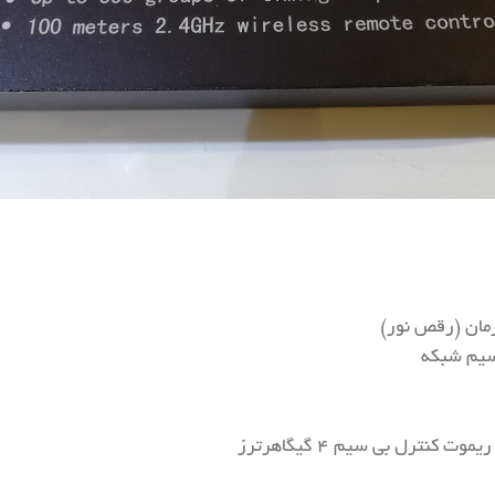
مان (رقص نور)
 سیم شبکه