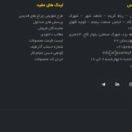
اس
لینک های مفید
ن – رباط کریم – شاهد شهر – شهرک
طرح تعویض چراغ های قدیمی
گاد – خیابان صنعت پنجم – کوچه گلهای
پرسش های متداول
نمایندگان فروش
ه:
یزد، شهرک صنعتی، بلوار کاج، ۲۴متری
مطالب دانلودی
ارستان ۲۲
لیست قیمت محصولات
021565
شماره حساب آذرطیف
info[at]azartey
گواهی حسن انجام کار
نبه تا چهارشنبه 9 الی 18
ایران کد محصولات
ر