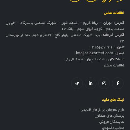
اطلاعات تماس
آدرس:
تهران – رباط کریم – شاهد شهر – شهرک صنعتی پاسارگاد – خیابان
صنعت پنجم – کوچه گلهای سوم – پلاک 17
آدرس کارخانه:
یزد، شهرک صنعتی، بلوار کاج، ۲۴متری دوم، بعد از بهارستان
۲۲
تلفن:
02156573311
ایمیل:
info[at]azarteyf.com
ساعات کاری:
شنبه تا چهارشنبه 9 الی 18
اطلاعات بیشتر
لینک های مفید
طرح تعویض چراغ های قدیمی
پرسش های متداول
نمایندگان فروش
مطالب دانلودی