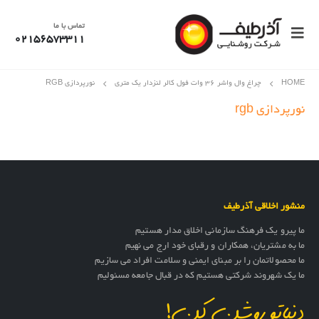
تماس با ما
02156573311
HOME
چراغ وال واشر 36 وات فول کالر لنزدار یک متری
نورپردازی RGB
نورپردازی rgb
منشور اخلاقی آذرطیف
ما پیرو یک فرهنگ سازمانی اخلاق مدار هستیم
ما به مشتریان، همکاران و رقبای خود ارج می نهیم
ما محصولاتمان را بر مبنای ایمنی و سلامت افراد می سازیم
ما یک شهروند شرکتی هستیم که در قبال جامعه مسئولیم
دنیاتو روشن کن!