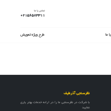
تماس با ما
02156573311
 ما
طرح ویژه تعویض
نظرسنجی آذرطیف
با شرکت در نظرسنجی ما را در ارائه خدمات بهتر یاری
نمایید