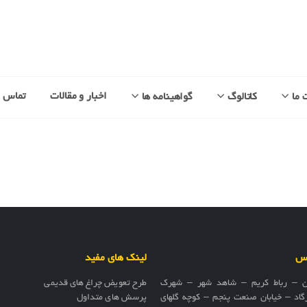
اخبار و مقالات
تماس با
 ما
کاتالوگ
گواهینامه ها
اس
لینک های مفید
ن – رباط کریم – شاهد شهر – شهرک
طرح تعویض چراغ های قدیمی
گاد – خیابان صنعت پنجم – کوچه گلهای
پرسش های متداول