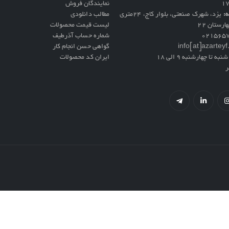
نمایندگان فروش
ه:
یزد، شهرک صنعتی، بلوار کاج، ۲۴متری
مطالب دانلودی
ارستان ۲۲
لیست قیمت محصولات
021565
شماره حساب آذرطیف
info[at]azartey
گواهی حسن انجام کار
نبه تا چهارشنبه 9 الی 18
ایران کد محصولات
ر