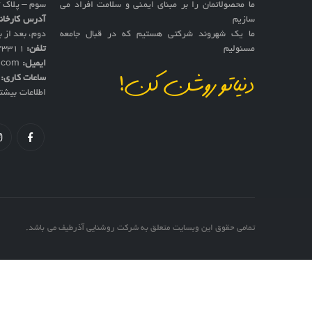
ما محصولاتمان را بر مبنای ایمنی و سلامت افراد می
سوم – پلاک 17
سازیم
آدرس کارخان
ما یک شهروند شرکتی هستیم که در قبال جامعه
دوم، بعد از به
مسئولیم
تلفن:
73311
ایمیل:
f.com
ساعات کاری:
ش
دنیاتو روشن کن!
اطلاعات بیشت
تمامی حقوق این وبسایت متعلق به شرکت روشنایی آذرطیف می باشد.