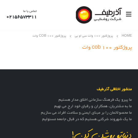
تماس با ما
02156573311
HOME
پروژکتور 100 وات سی او بی
پروژکتور COB ۱۰۰ وات
پروژکتور cob ۱۰۰ وات
منشور اخلاقی آذرطیف
ما پیرو یک فرهنگ سازمانی اخلاق مدار هستیم
ما به مشتریان، همکاران و رقبای خود ارج می نهیم
ما محصولاتمان را بر مبنای ایمنی و سلامت افراد می سازیم
ما یک شهروند شرکتی هستیم که در قبال جامعه مسئولیم
دنیاتو روشن کن!