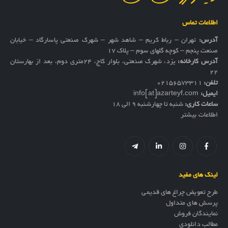
اطلاعات تماس
آدرس:
تهران – رباط کریم – شاهد شهر – شهرک صنعتی پاسارگاد – خیابان
صنعت پنجم – کوچه گلهای سوم – پلاک 17
آدرس کارخانه:
یزد، شهرک صنعتی، بلوار کاج، ۲۴متری دوم، بعد از بهارستان
۲۲
تلفن:
02156573311
ایمیل:
info[at]azarteyf.com
ساعات کاری:
شنبه تا چهارشنبه 9 الی 18
اطلاعات بیشتر
لینک های مفید
طرح تعویض چراغ های قدیمی
پرسش های متداول
نمایندگان فروش
مطالب دانلودی