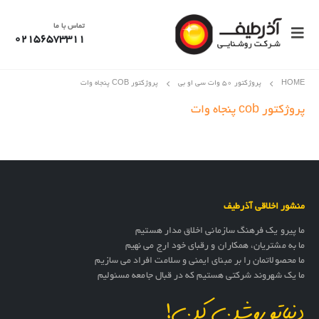
تماس با ما
02156573311
HOME
پروژکتور 50 وات سی او بی
پروژکتور COB پنجاه وات
پروژکتور cob پنجاه وات
منشور اخلاقی آذرطیف
ما پیرو یک فرهنگ سازمانی اخلاق مدار هستیم
ما به مشتریان، همکاران و رقبای خود ارج می نهیم
ما محصولاتمان را بر مبنای ایمنی و سلامت افراد می سازیم
ما یک شهروند شرکتی هستیم که در قبال جامعه مسئولیم
دنیاتو روشن کن!