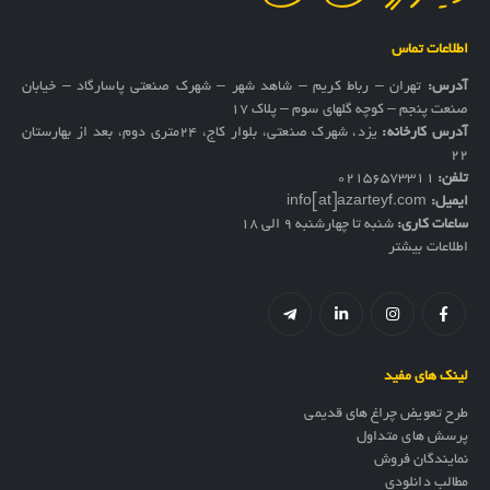
اطلاعات تماس
آدرس:
تهران – رباط کریم – شاهد شهر – شهرک صنعتی پاسارگاد – خیابان
صنعت پنجم – کوچه گلهای سوم – پلاک 17
آدرس کارخانه:
یزد، شهرک صنعتی، بلوار کاج، ۲۴متری دوم، بعد از بهارستان
۲۲
تلفن:
02156573311
ایمیل:
info[at]azarteyf.com
ساعات کاری:
شنبه تا چهارشنبه 9 الی 18
اطلاعات بیشتر
لینک های مفید
طرح تعویض چراغ های قدیمی
پرسش های متداول
نمایندگان فروش
مطالب دانلودی