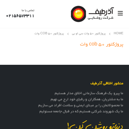
تماس با ما
02156573311
HOME
پروژکتور 50 وات سی او بی
پروژکتور COB ۵۰ وات
پروژکتور cob ۵۰ وات
منشور اخلاقی آذرطیف
ما پیرو یک فرهنگ سازمانی اخلاق مدار هستیم
ما به مشتریان، همکاران و رقبای خود ارج می نهیم
ما محصولاتمان را بر مبنای ایمنی و سلامت افراد می سازیم
ما یک شهروند شرکتی هستیم که در قبال جامعه مسئولیم
دنیاتو روشن کن!