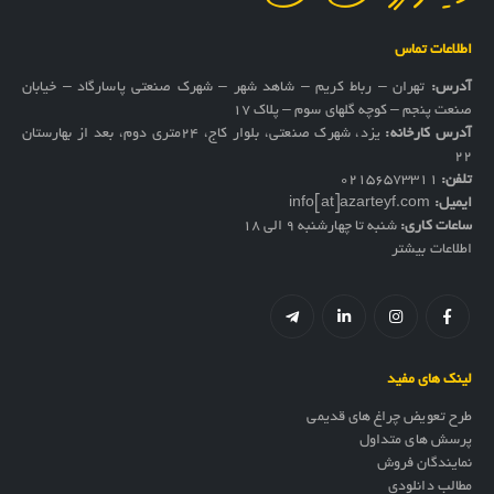
اطلاعات تماس
آدرس:
تهران – رباط کریم – شاهد شهر – شهرک صنعتی پاسارگاد – خیابان
صنعت پنجم – کوچه گلهای سوم – پلاک 17
آدرس کارخانه:
یزد، شهرک صنعتی، بلوار کاج، ۲۴متری دوم، بعد از بهارستان
۲۲
تلفن:
02156573311
ایمیل:
info[at]azarteyf.com
ساعات کاری:
شنبه تا چهارشنبه 9 الی 18
اطلاعات بیشتر
لینک های مفید
طرح تعویض چراغ های قدیمی
پرسش های متداول
نمایندگان فروش
مطالب دانلودی