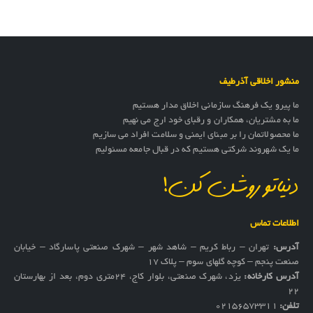
منشور اخلاقی آذرطیف
ما پیرو یک فرهنگ سازمانی اخلاق مدار هستیم
ما به مشتریان، همکاران و رقبای خود ارج می نهیم
ما محصولاتمان را بر مبنای ایمنی و سلامت افراد می سازیم
ما یک شهروند شرکتی هستیم که در قبال جامعه مسئولیم
دنیاتو روشن کن!
اطلاعات تماس
آدرس:
تهران – رباط کریم – شاهد شهر – شهرک صنعتی پاسارگاد – خیابان
صنعت پنجم – کوچه گلهای سوم – پلاک 17
آدرس کارخانه:
یزد، شهرک صنعتی، بلوار کاج، ۲۴متری دوم، بعد از بهارستان
۲۲
تلفن:
02156573311