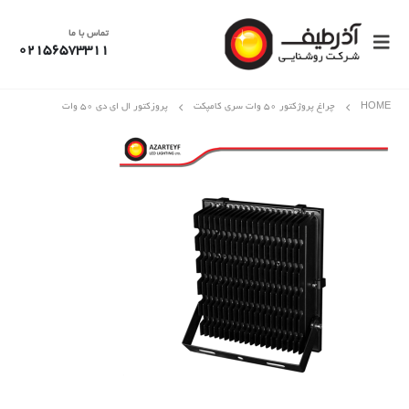
تماس با ما
02156573311
HOME
چراغ پروژکتور 50 وات سری کامپکت
پروزکتور ال ای دی ۵۰ وات