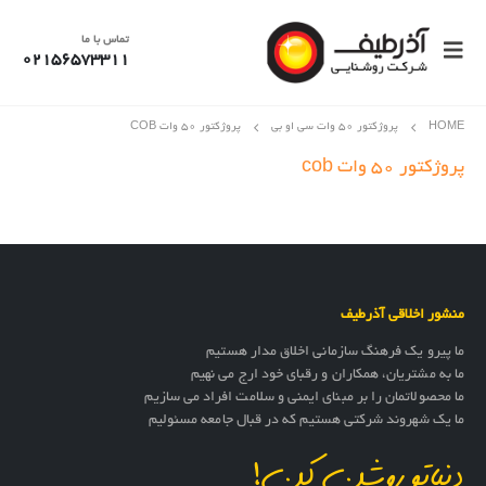
تماس با ما
02156573311
HOME
پروژکتور 50 وات سی او بی
پروژکتور ۵۰ وات COB
پروژکتور ۵۰ وات cob
منشور اخلاقی آذرطیف
ما پیرو یک فرهنگ سازمانی اخلاق مدار هستیم
ما به مشتریان، همکاران و رقبای خود ارج می نهیم
ما محصولاتمان را بر مبنای ایمنی و سلامت افراد می سازیم
ما یک شهروند شرکتی هستیم که در قبال جامعه مسئولیم
دنیاتو روشن کن!