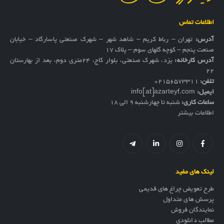
اطلاعات تماس
آدرس:
تهران – رباط کریم – شاهد شهر – شهرک صنعتی پاسارگاد – خیابان
صنعت پنجم – کوچه گلهای سوم – پلاک 17
آدرس کارخانه:
یزد، شهرک صنعتی، بلوار کاج، ۲۴متری دوم، بعد از بهارستان
۲۲
تلفن:
02156573311
ایمیل:
info[at]azarteyf.com
ساعات کاری:
شنبه تا چهارشنبه 9 الی 18
اطلاعات بیشتر
لینک های مفید
طرح تعویض چراغ های قدیمی
پرسش های متداول
نمایندگان فروش
مطالب دانلودی