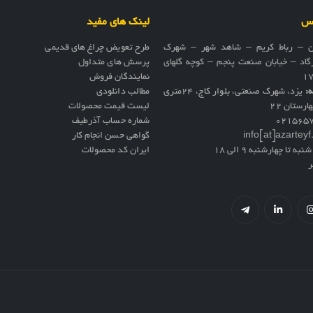
اس
لینک های مفید
ن – رباط کریم – شاهد شهر – شهرک
طرح تعویض چراغ های قدیمی
گاد – خیابان صنعت پنجم – کوچه گلهای
پرسش های متداول
نمایندگان فروش
ه:
یزد، شهرک صنعتی، بلوار کاج، ۲۴متری
مطالب دانلودی
ارستان ۲۲
لیست قیمت محصولات
021565
شماره حساب آذرطیف
info[at]azartey
گواهی حسن انجام کار
نبه تا چهارشنبه 9 الی 18
ایران کد محصولات
ر