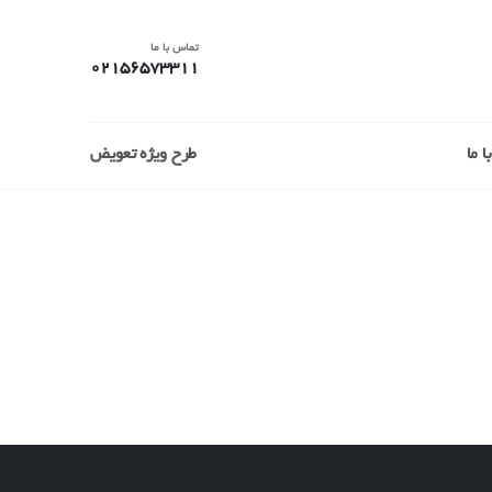
تماس با ما
02156573311
 ما
طرح ویژه تعویض