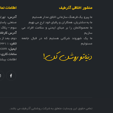
منشور اخلاقی آذرطیف
اطلاعات تم
ما پیرو یک فرهنگ سازمانی اخلاق مدار هستیم
آدرس:
تهرا
ما به مشتریان، همکاران و رقبای خود ارج می نهیم
صنعتی پاسار
ما محصولاتمان را بر مبنای ایمنی و سلامت افراد می
سوم – پلاک 17
سازیم
آدرس کارخان
ما یک شهروند شرکتی هستیم که در قبال جامعه
دوم، بعد از به
مسئولیم
تلفن:
73311
ایمیل:
f.com
ساعات کاری:
ش
دنیاتو روشن کن!
اطلاعات بیشت
تمامی حقوق این وبسایت متعلق به شرکت روشنایی آذرطیف می باشد.