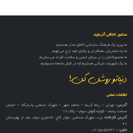
منشور اخلاقی آذرطیف
ما پیرو یک فرهنگ سازمانی اخلاق مدار هستیم
ما به مشتریان، همکاران و رقبای خود ارج می نهیم
ما محصولاتمان را بر مبنای ایمنی و سلامت افراد می سازیم
ما یک شهروند شرکتی هستیم که در قبال جامعه مسئولیم
دنیاتو روشن کن!
اطلاعات تماس
آدرس:
تهران – رباط کریم – شاهد شهر – شهرک صنعتی پاسارگاد – خیابان
صنعت پنجم – کوچه گلهای سوم – پلاک 17
آدرس کارخانه:
یزد، شهرک صنعتی، بلوار کاج، ۲۴متری دوم، بعد از بهارستان
۲۲
تلفن:
02156573311