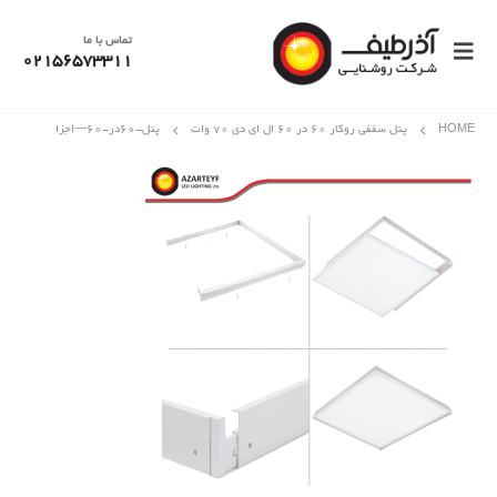
تماس با ما
02156573311
HOME
پنل سقفی روکار 60 در 60 ال ای دی 70 وات
پنل-۶۰در-۶۰—اجزا