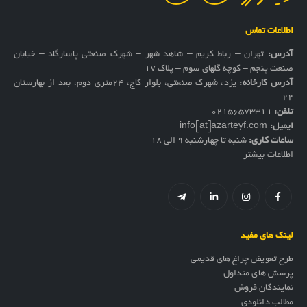
اطلاعات تماس
آدرس:
تهران – رباط کریم – شاهد شهر – شهرک صنعتی پاسارگاد – خیابان
صنعت پنجم – کوچه گلهای سوم – پلاک 17
آدرس کارخانه:
یزد، شهرک صنعتی، بلوار کاج، ۲۴متری دوم، بعد از بهارستان
۲۲
تلفن:
02156573311
ایمیل:
info[at]azarteyf.com
ساعات کاری:
شنبه تا چهارشنبه 9 الی 18
اطلاعات بیشتر
لینک های مفید
طرح تعویض چراغ های قدیمی
پرسش های متداول
نمایندگان فروش
مطالب دانلودی