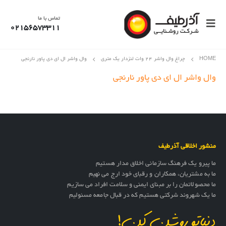
تماس با ما
02156573311
HOME
چراغ وال واشر 24 وات لنزدار یک متری
وال واشر ال ای دی پاور نارنجی
وال واشر ال ای دی پاور نارنجی
منشور اخلاقی آذرطیف
ما پیرو یک فرهنگ سازمانی اخلاق مدار هستیم
ما به مشتریان، همکاران و رقبای خود ارج می نهیم
ما محصولاتمان را بر مبنای ایمنی و سلامت افراد می سازیم
ما یک شهروند شرکتی هستیم که در قبال جامعه مسئولیم
دنیاتو روشن کن!