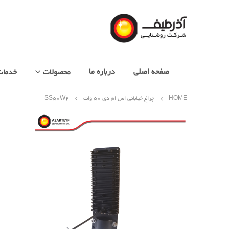
صفحه اصلی
درباره ما
محصولات
خدمات
HOME
چراغ خیابانی اس ام دی 50 وات
SS۵۰W۲