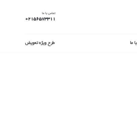
تماس با ما
02156573311
 ما
طرح ویژه تعویض