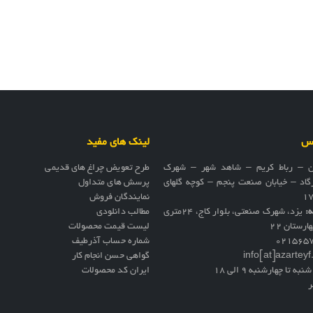
اس
لینک های مفید
ن – رباط کریم – شاهد شهر – شهرک
طرح تعویض چراغ های قدیمی
گاد – خیابان صنعت پنجم – کوچه گلهای
پرسش های متداول
نمایندگان فروش
ه:
یزد، شهرک صنعتی، بلوار کاج، ۲۴متری
مطالب دانلودی
ارستان ۲۲
لیست قیمت محصولات
021565
شماره حساب آذرطیف
info[at]azartey
گواهی حسن انجام کار
نبه تا چهارشنبه 9 الی 18
ایران کد محصولات
ر