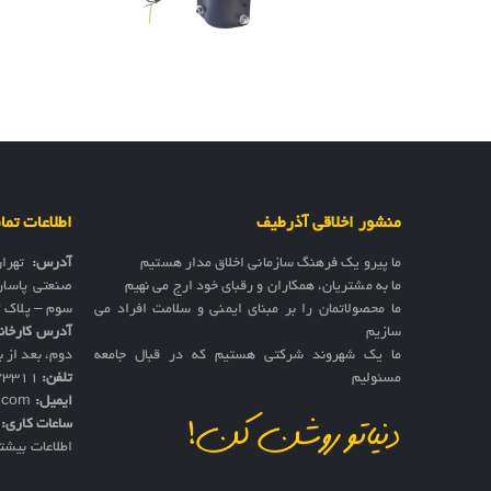
منشور اخلاقی آذرطیف
اطلاعات تم
ما پیرو یک فرهنگ سازمانی اخلاق مدار هستیم
آدرس:
تهرا
ما به مشتریان، همکاران و رقبای خود ارج می نهیم
صنعتی پاسار
ما محصولاتمان را بر مبنای ایمنی و سلامت افراد می
سوم – پلاک 17
سازیم
آدرس کارخان
ما یک شهروند شرکتی هستیم که در قبال جامعه
دوم، بعد از به
مسئولیم
تلفن:
73311
ایمیل:
f.com
ساعات کاری:
ش
دنیاتو روشن کن!
اطلاعات بیشت