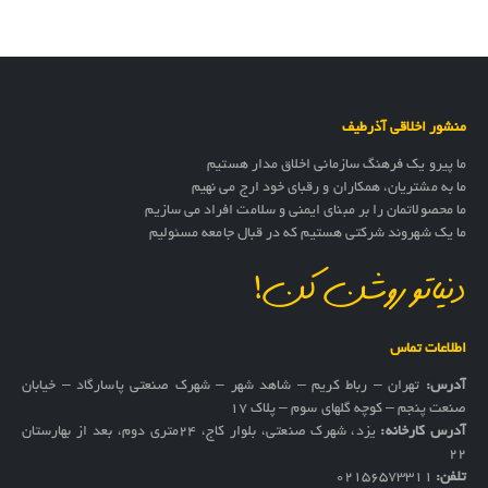
منشور اخلاقی آذرطیف
ما پیرو یک فرهنگ سازمانی اخلاق مدار هستیم
ما به مشتریان، همکاران و رقبای خود ارج می نهیم
ما محصولاتمان را بر مبنای ایمنی و سلامت افراد می سازیم
ما یک شهروند شرکتی هستیم که در قبال جامعه مسئولیم
دنیاتو روشن کن!
اطلاعات تماس
آدرس:
تهران – رباط کریم – شاهد شهر – شهرک صنعتی پاسارگاد – خیابان
صنعت پنجم – کوچه گلهای سوم – پلاک 17
آدرس کارخانه:
یزد، شهرک صنعتی، بلوار کاج، ۲۴متری دوم، بعد از بهارستان
۲۲
تلفن:
02156573311