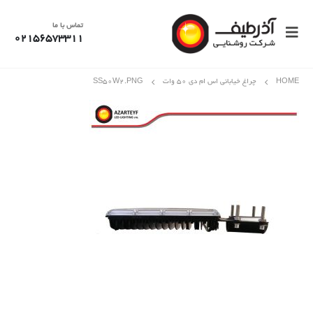
تماس با ما
02156573311
HOME
چراغ خیابانی اس ام دی 50 وات
SS۵۰W۲.PNG