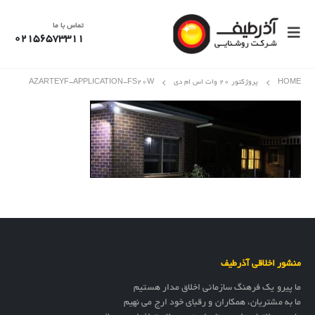
تماس با ما
02156573311
HOME
پروژکتور 20 وات اس ام دی
AZARTEYF-APPLICATION-FS۲۰W
منشور اخلاقی آذرطیف
ما پیرو یک فرهنگ سازمانی اخلاق مدار هستیم
ما به مشتریان، همکاران و رقبای خود ارج می نهیم