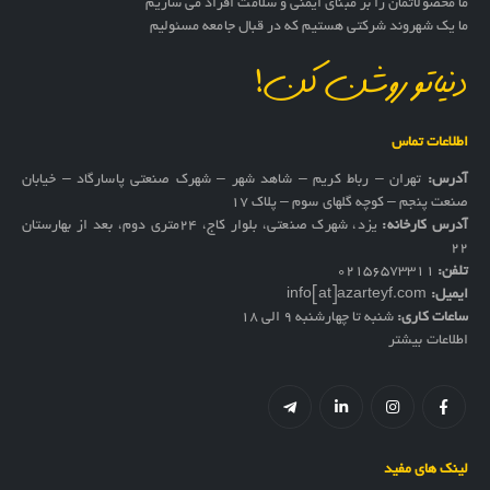
ما محصولاتمان را بر مبنای ایمنی و سلامت افراد می سازیم
ما یک شهروند شرکتی هستیم که در قبال جامعه مسئولیم
دنیاتو روشن کن!
اطلاعات تماس
آدرس:
تهران – رباط کریم – شاهد شهر – شهرک صنعتی پاسارگاد – خیابان
صنعت پنجم – کوچه گلهای سوم – پلاک 17
آدرس کارخانه:
یزد، شهرک صنعتی، بلوار کاج، ۲۴متری دوم، بعد از بهارستان
۲۲
تلفن:
02156573311
ایمیل:
info[at]azarteyf.com
ساعات کاری:
شنبه تا چهارشنبه 9 الی 18
اطلاعات بیشتر
لینک های مفید