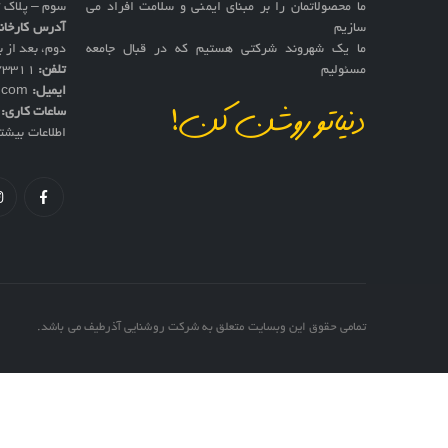
ما محصولاتمان را بر مبنای ایمنی و سلامت افراد می
سوم – پلاک 17
سازیم
آدرس کارخان
ما یک شهروند شرکتی هستیم که در قبال جامعه
دوم، بعد از به
مسئولیم
تلفن:
73311
ایمیل:
f.com
ساعات کاری:
ش
دنیاتو روشن کن!
اطلاعات بیشت
تمامی حقوق این وبسایت متعلق به شرکت روشنایی آذرطیف می باشد.