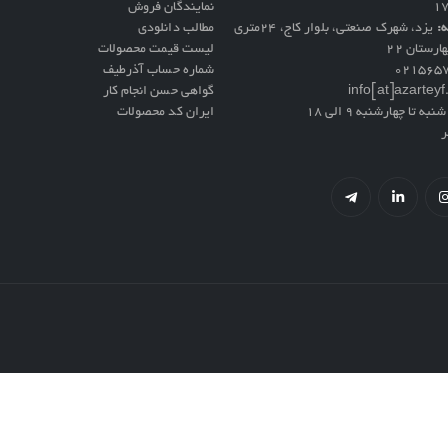
نمایندگان فروش
ه:
یزد، شهرک صنعتی، بلوار کاج، ۲۴متری
مطالب دانلودی
ارستان ۲۲
لیست قیمت محصولات
021565
شماره حساب آذرطیف
info[at]azartey
گواهی حسن انجام کار
نبه تا چهارشنبه 9 الی 18
ایران کد محصولات
ر