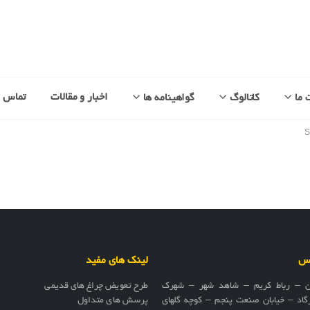
اخبار و مقالات
تماس با
 ما
کاتالوگ
گواهینامه ها
اس
لینک های مفید
ن – رباط کریم – شاهد شهر – شهرک
طرح تعویض چراغ های قدیمی
گاد – خیابان صنعت پنجم – کوچه گلهای
پرسش های متداول