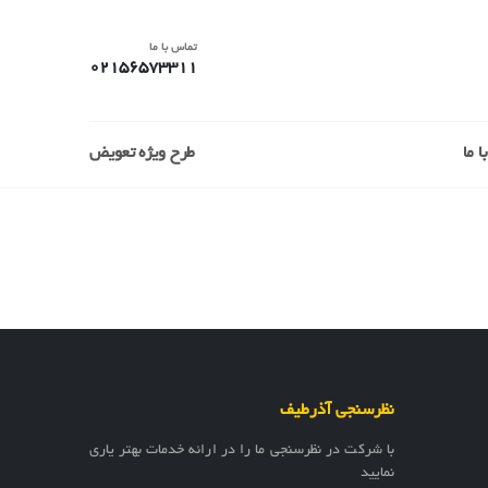
تماس با ما
02156573311
 ما
طرح ویژه تعویض
نظرسنجی آذرطیف
با شرکت در نظرسنجی ما را در ارائه خدمات بهتر یاری
نمایید