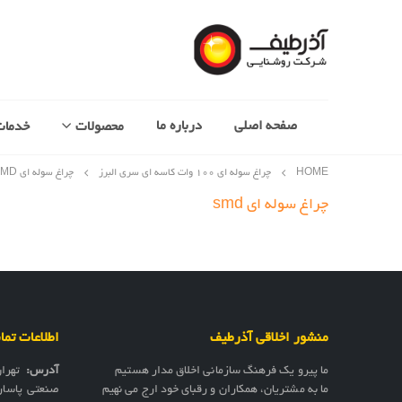
صفحه اصلی
درباره ما
محصولات
خدمات
HOME
چراغ سوله‌ ای 100 وات کاسه ای سری البرز
چراغ سوله ای SMD
چراغ سوله ای smd
منشور اخلاقی آذرطیف
اطلاعات تم
ما پیرو یک فرهنگ سازمانی اخلاق مدار هستیم
آدرس:
تهرا
ما به مشتریان، همکاران و رقبای خود ارج می نهیم
صنعتی پاسار