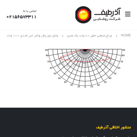
تماس با ما
02156573311
HOME
چراغ صنعتی خطی 80 وات یک متری
پخش نور وال واشر اس ام دی ۱۰۰ وات
منشور اخلاقی آذرطیف