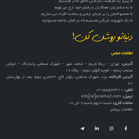
ما پیرو یک فرهنگ سازمانی اخلاق مدار هستیم
ما به مشتریان، همکاران و رقبای خود ارج می نهیم
ما محصولاتمان را بر مبنای ایمنی و سلامت افراد می سازیم
ما یک شهروند شرکتی هستیم که در قبال جامعه مسئولیم
دنیاتو روشن کن!
اطلاعات تماس
آدرس:
تهران – رباط کریم – شاهد شهر – شهرک صنعتی پاسارگاد – خیابان
صنعت پنجم – کوچه گلهای سوم – پلاک 17
آدرس کارخانه:
یزد، شهرک صنعتی، بلوار کاج، ۲۴متری دوم، بعد از بهارستان
۲۲
تلفن:
02156573311
ایمیل:
info[at]azarteyf.com
ساعات کاری:
شنبه تا چهارشنبه 9 الی 18
اطلاعات بیشتر