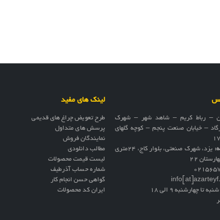
اس
لینک های مفید
ن – رباط کریم – شاهد شهر – شهرک
طرح تعویض چراغ های قدیمی
گاد – خیابان صنعت پنجم – کوچه گلهای
پرسش های متداول
نمایندگان فروش
ه:
یزد، شهرک صنعتی، بلوار کاج، ۲۴متری
مطالب دانلودی
ارستان ۲۲
لیست قیمت محصولات
021565
شماره حساب آذرطیف
info[at]azartey
گواهی حسن انجام کار
نبه تا چهارشنبه 9 الی 18
ایران کد محصولات
ر