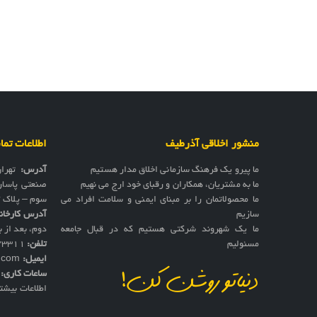
منشور اخلاقی آذرطیف
اطلاعات تم
ما پیرو یک فرهنگ سازمانی اخلاق مدار هستیم
آدرس:
تهرا
ما به مشتریان، همکاران و رقبای خود ارج می نهیم
صنعتی پاسار
ما محصولاتمان را بر مبنای ایمنی و سلامت افراد می
سوم – پلاک 17
سازیم
آدرس کارخان
ما یک شهروند شرکتی هستیم که در قبال جامعه
دوم، بعد از به
مسئولیم
تلفن:
73311
ایمیل:
f.com
ساعات کاری:
ش
دنیاتو روشن کن!
اطلاعات بیشت