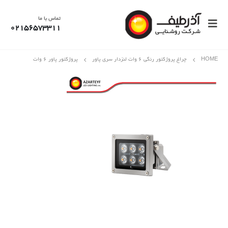
تماس با ما
02156573311
HOME
چراغ پروژکتور رنگی 6 وات لنزدار سری پاور
پروژکتور پاور ۶ وات