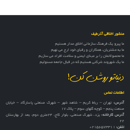
منشور اخلاقی آذرطیف
ما پیرو یک فرهنگ سازمانی اخلاق مدار هستیم
ما به مشتریان، همکاران و رقبای خود ارج می نهیم
ما محصولاتمان را بر مبنای ایمنی و سلامت افراد می سازیم
ما یک شهروند شرکتی هستیم که در قبال جامعه مسئولیم
دنیاتو روشن کن!
اطلاعات تماس
آدرس:
تهران – رباط کریم – شاهد شهر – شهرک صنعتی پاسارگاد – خیابان
صنعت پنجم – کوچه گلهای سوم – پلاک 17
آدرس کارخانه:
یزد، شهرک صنعتی، بلوار کاج، ۲۴متری دوم، بعد از بهارستان
۲۲
تلفن:
02156573311