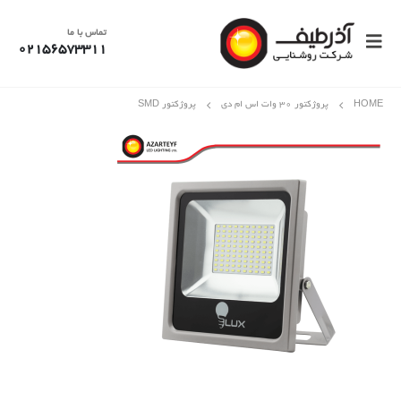
تماس با ما
02156573311
HOME
پروژکتور 30 وات اس ام دی
پروژکتور SMD