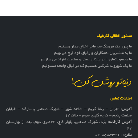
منشور اخلاقی آذرطیف
ما پیرو یک فرهنگ سازمانی اخلاق مدار هستیم
ما به مشتریان، همکاران و رقبای خود ارج می نهیم
ما محصولاتمان را بر مبنای ایمنی و سلامت افراد می سازیم
ما یک شهروند شرکتی هستیم که در قبال جامعه مسئولیم
دنیاتو روشن کن!
اطلاعات تماس
آدرس:
تهران – رباط کریم – شاهد شهر – شهرک صنعتی پاسارگاد – خیابان
صنعت پنجم – کوچه گلهای سوم – پلاک 17
آدرس کارخانه:
یزد، شهرک صنعتی، بلوار کاج، ۲۴متری دوم، بعد از بهارستان
۲۲
تلفن:
02156573311